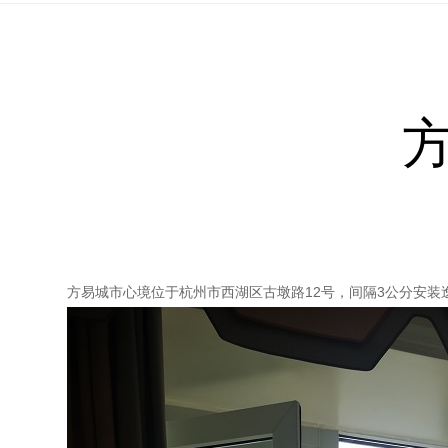
方易城市心境位于杭州市西湖区古墩路12号，间隔3公分安